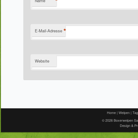
*
Name
*
E-Mail-Adresse
Website
Home
|
Welpen
|
Tag
© 2026
Boxerwelpen S
Design & P