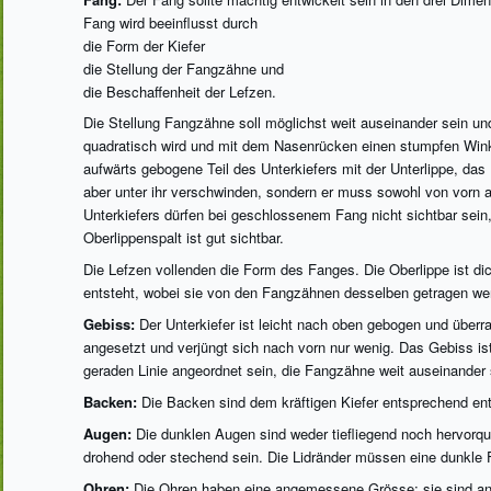
Fang wird beeinflusst durch
die Form der Kiefer
die Stellung der Fangzähne und
die Beschaffenheit der Lefzen.
Die Stellung Fangzähne soll möglichst weit auseinander sein un
quadratisch wird und mit dem Nasenrücken einen stumpfen Winke
aufwärts gebogene Teil des Unterkiefers mit der Unterlippe, das 
aber unter ihr verschwinden, sondern er muss sowohl von vorn 
Unterkiefers dürfen bei geschlossenem Fang nicht sichtbar sei
Oberlippenspalt ist gut sichtbar.
Die Lefzen vollenden die Form des Fanges. Die Oberlippe ist dic
entsteht, wobei sie von den Fangzähnen desselben getragen we
Gebiss:
Der Unterkiefer ist leicht nach oben gebogen und überra
angesetzt und verjüngt sich nach vorn nur wenig. Das Gebiss is
geraden Linie angeordnet sein, die Fangzähne weit auseinander
Backen:
Die Backen sind dem kräftigen Kiefer entsprechend ent
Augen:
Die dunklen Augen sind weder tiefliegend noch hervorquel
drohend oder stechend sein. Die Lidränder müssen eine dunkle 
Ohren:
Die Ohren haben eine angemessene Grösse; sie sind an d