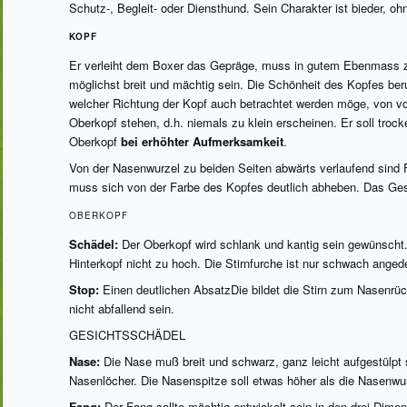
Schutz-, Begleit- oder Diensthund. Sein Charakter ist bieder, ohn
KOPF
Er verleiht dem Boxer das Gepräge, muss in gutem Ebenmass zu
möglichst breit und mächtig sein. Die Schönheit des Kopfes b
welcher Richtung der Kopf auch betrachtet werden möge, von vo
Oberkopf stehen, d.h. niemals zu klein erscheinen. Er soll troc
Oberkopf
bei erhöhter Aufmerksamkeit
.
Von der Nasenwurzel zu beiden Seiten abwärts verlaufend sind 
muss sich von der Farbe des Kopfes deutlich abheben. Das Gesic
OBERKOPF
Schädel:
Der Oberkopf wird schlank und kantig sein gewünscht. E
Hinterkopf nicht zu hoch. Die Stirnfurche ist nur schwach anged
Stop:
Einen deutlichen AbsatzDie bildet die Stirn zum Nasenrück
nicht abfallend sein.
GESICHTSSCHÄDEL
Nase:
Die Nase muß breit und schwarz, ganz leicht aufgestülpt 
Nasenlöcher. Die Nasenspitze soll etwas höher als die Nasenwur
Fang:
Der Fang sollte mächtig entwickelt sein in den drei Dime