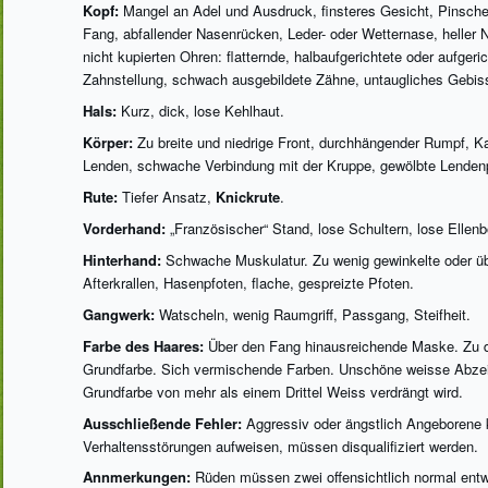
Kopf:
Mangel an Adel und Ausdruck, finsteres Gesicht, Pinscher-
Fang, abfallender Nasenrücken, Leder- oder Wetternase, helle
nicht kupierten Ohren: flatternde, halbaufgerichtete oder aufger
Zahnstellung, schwach ausgebildete Zähne, untaugliches Gebiss
Hals:
Kurz, dick, lose Kehlhaut.
Körper:
Zu breite und niedrige Front, durchhängender Rumpf, 
Lenden, schwache Verbindung mit der Kruppe, gewölbte Lendenp
Rute:
Tiefer Ansatz,
Knickrute
.
Vorderhand:
„Französischer“ Stand, lose Schultern, lose Ellen
Hinterhand:
Schwache Muskulatur. Zu wenig gewinkelte oder üb
Afterkrallen, Hasenpfoten, flache, gespreizte Pfoten.
Gangwerk:
Watscheln, wenig Raumgriff, Passgang, Steifheit.
Farbe des Haares:
Über den Fang hinausreichende Maske. Zu di
Grundfarbe. Sich vermischende Farben. Unschöne weisse Abzeic
Grundfarbe von mehr als einem Drittel Weiss verdrängt wird.
Ausschließende Fehler:
Aggressiv oder ängstlich Angeborene 
Verhaltensstörungen aufweisen, müssen disqualifiziert werden.
Annmerkungen:
Rüden müssen zwei offensichtlich normal entwi