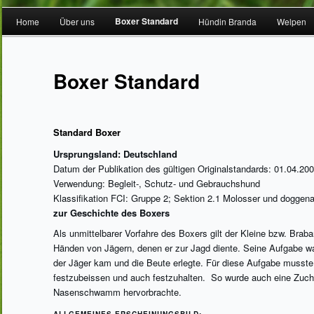
Hauptmenü
Boxer Standard
Home
Über uns
Hündin Branda
Welpen
Zum Inhalt wechseln
Zum sekundären Inhalt wechseln
Boxer Standard
Standard Boxer
Ursprungsland: Deutschland
Datum der Publikation des gültigen Originalstandards: 01.04.20
Verwendung: Begleit-, Schutz- und Gebrauchshund
Klassifikation FCI: Gruppe 2; Sektion 2.1 Molosser und doggena
zur Geschichte des Boxers
Als unmittelbarer Vorfahre des Boxers gilt der Kleine bzw. Brab
Händen von Jägern, denen er zur Jagd diente. Seine Aufgabe wa
der Jäger kam und die Beute erlegte. Für diese Aufgabe musste 
festzubeissen und auch festzuhalten. So wurde auch eine Zucht
Nasenschwamm hervorbrachte.
ALLGEMEINES ERSCHEINUNGSBILD: