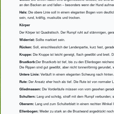
an den Backen an und fallen – besonders wenn der Hund aufmerk
Hals:
Die obere Linie soll in einem eleganten Bogen vom deutlic
sein, rund, kräftig, muskulös und trocken.
Körper
Der Körper ist Quadratisch. Der Rumpf ruht auf stämmigen, ger
Widerrist:
Sollte markiert sein.
Rücken:
Soll, einschliesslich der Lendenpartie, kurz fest, gerad
Kruppe:
Die Kruppe ist leicht geneigt, flach gewölbt und breit.
Brustkorb:
Der Brustkorb ist tief, bis zu den Ellenbogen reichend
Die Rippen sind gut gewölbt, aber nicht tonnenförmig gerundet, 
Untere Linie:
Verläuft in einem eleganten Schwung nach hinten. 
Rute:
Der Ansatz eher hoch als tief. Die Rute ist von normaler 
Gliedmassen:
Die Vorderläufe müssen von vorn gesehen gerade
Schultern:
Lang und schräg, straff mit dem Rumpf verbunden; si
Oberarm:
Lang und zum Schulterblatt in einem rechten Winkel l
Ellenbogen:
Weder zu stark an die Brustwand angedrückt noch