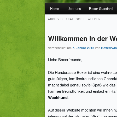
Hauptmenü
Home
Über uns
Boxer Standard
Zum Inhalt wechseln
Zum sekundären Inhalt wechseln
ARCHIV DER KATEGORIE:
WELPEN
Willkommen in der We
Veröffentlicht am
7. Januar 2013
von
Boxerzwin
Liebe Boxerfreunde,
Die Hunderasse Boxer ist eine wahre Lei
gutmütigen, familienfreundlichen Chara
macht dabei genau soviel Spaß wie das 
Familienfreundlichkeit und einfachen H
Wachhund
.
Auf dieser Website möchten wir Ihnen n
interessant den aktuellen Wurf von uns