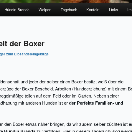
Hündin Branda
Welpen
Tagebuch
Kontakt
Links
Im
lt der Boxer
ger zum Elbsandsteingebirge
denschaft und jeder der selber einen Boxer besitzt weiß über die
kterzüge der Boxer Bescheid. Arbeiten (Hundeerziehung) mit einem B
regelmäßige tollen auf dem Feld oder im Garten. Neben seiner
andhabung mit anderen Hunden ist er
der Perfekte Familien- und
un den Boxer etwas näher bringen, da wir zudem selber züchten ist 
ere
Hündin Branda
zu verfolgen. Hier in diesem Tagebuch/Blog werde