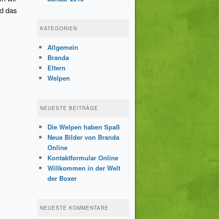
nd das
KATEGORIEN
Allgemein
Branda
Eltern
Welpen
NEUESTE BEITRÄGE
Die Welpen haben Spaß
Neue Bilder von Branda
Online
Kontaktformular Online
Willkommen in der Welt
der Boxer
NEUESTE KOMMENTARE