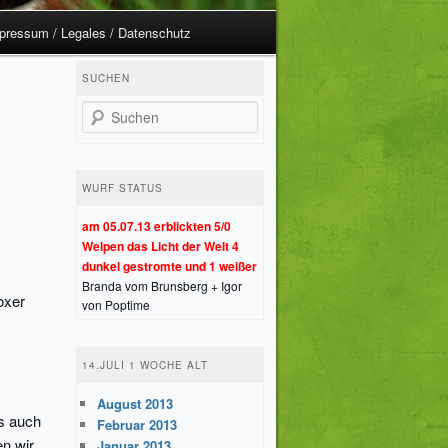
pressum / Legales / Datenschutz
SUCHEN
Suchen
WURF STATUS
am 05.07.13 erblickten 5/0
Welpen das Licht der Welt 4
dunkel gestromte und 1 weißer
Branda vom Brunsberg + Igor
oxer
von Poptime
14.JULI 1 WOCHE ALT
August 2013
es auch
Februar 2013
n wir
Januar 2013